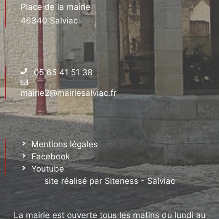
Place de la mairie
46340 Salviac
05 65 41 51 38
mairie2@mairiesalviac.fr
Mentions légales
Facebook
Youtube
site réalisé par Siteness - Salviac
La mairie est ouverte tous les matins du lundi au