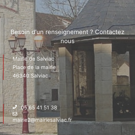
Besoin d'un renseignement ? Contactez
nous
Mairie de Salviac
Place de la mairie
46340 Salviac
05 65 41 51 38
mairie2@mairiesalviac.fr