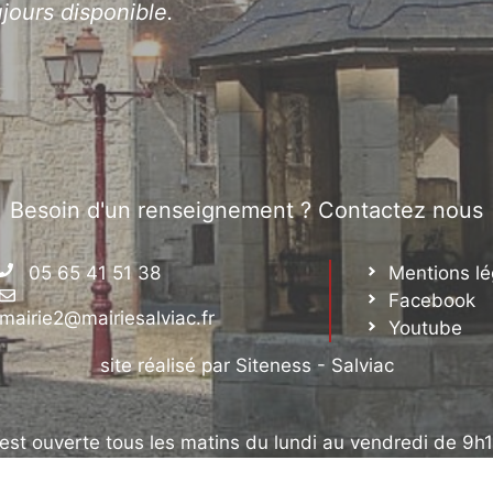
jours disponible.
Besoin d'un renseignement ? Contactez nous
05 65 41 51 38
Mentions lé
Facebook
mairie2@mairiesalviac.fr
Youtube
site réalisé par Siteness - Salviac
 est ouverte tous les matins du lundi au vendredi de 9h1
s-midi de 13h30 à 16h30 et le mercredi après-midi de 