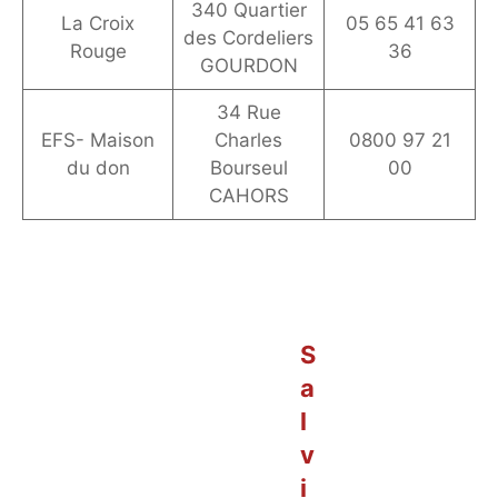
340 Quartier
La Croix
05 65 41 63
des Cordeliers
Rouge
36
GOURDON
34 Rue
EFS- Maison
Charles
0800 97 21
du don
Bourseul
00
CAHORS
S
a
l
v
i