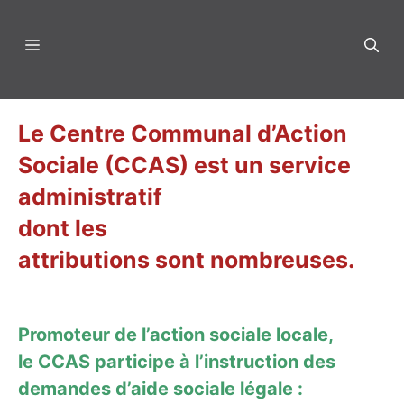
Aller
au
Menu
contenu
Le Centre Communal d’Action
Sociale (CCAS) est un service
administratif
dont les
attributions sont nombreuses.
Promoteur de l’action sociale locale,
le CCAS participe à l’instruction des
demandes d’aide sociale légale :