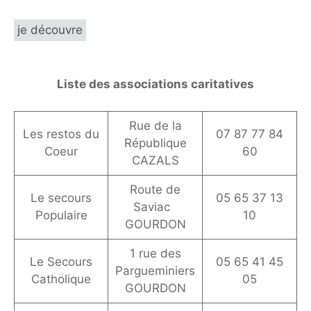
je découvre
Liste des associations caritatives
Rue de la
Les restos du
07 87 77 84
République
Coeur
60
CAZALS
Route de
Le secours
05 65 37 13
Saviac
Populaire
10
GOURDON
1 rue des
Le Secours
05 65 41 45
Pargueminiers
Catholique
05
GOURDON