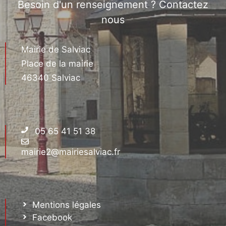
Besoin d'un renseignement ? Contactez
nous
Mairie de Salviac
Place de la mairie
46340 Salviac
05 65 41 51 38
mairie2@mairiesalviac.fr
Mentions légales
Facebook