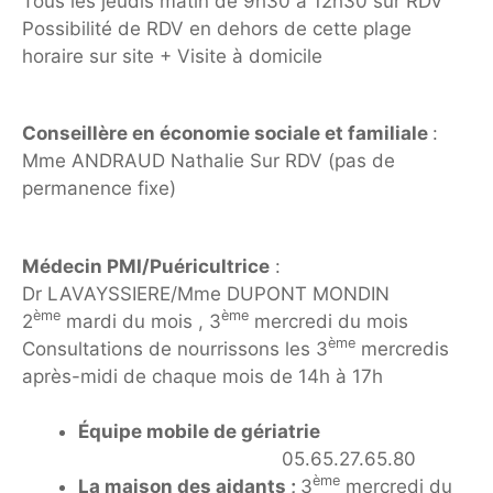
Tous les jeudis matin de 9h30 à 12h30 sur RDV
Possibilité de RDV en dehors de cette plage
horaire sur site + Visite à domicile
Conseillère en économie sociale et familiale
:
Mme ANDRAUD Nathalie Sur RDV (pas de
permanence fixe)
Médecin PMI/Puéricultrice
:
Dr LAVAYSSIERE/Mme DUPONT MONDIN
ème
ème
2
mardi du mois , 3
mercredi du mois
ème
Consultations de nourrissons les 3
mercredis
après-midi de chaque mois de 14h à 17h
Équipe mobile de gériatrie
05.65.27.65.80
ème
La maison des aidants ;
3
mercredi du