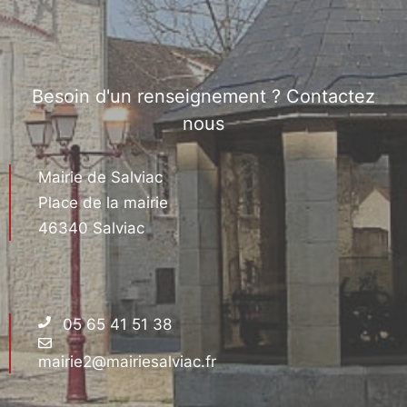
Besoin d'un renseignement ? Contactez
nous
Mairie de Salviac
Place de la mairie
46340 Salviac
05 65 41 51 38
mairie2@mairiesalviac.fr