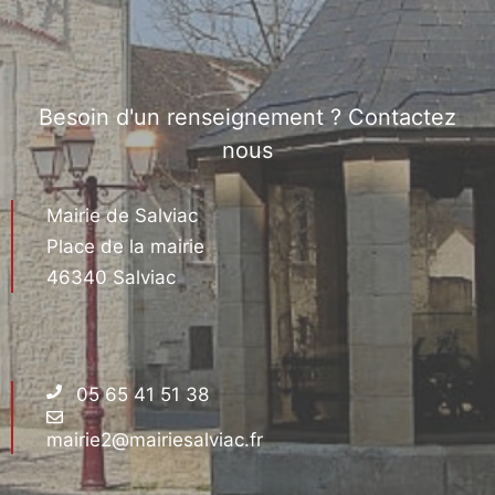
Besoin d'un renseignement ? Contactez
nous
Mairie de Salviac
Place de la mairie
46340 Salviac
05 65 41 51 38
mairie2@mairiesalviac.fr