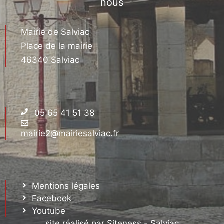
nous
Mairie de Salviac
Place de la mairie
46340 Salviac
05 65 41 51 38
mairie2@mairiesalviac.fr
Mentions légales
Facebook
Youtube
site réalisé par Siteness - Salviac