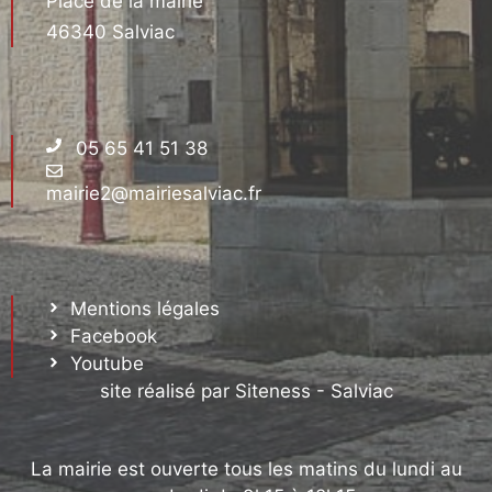
Place de la mairie
46340 Salviac
05 65 41 51 38
mairie2@mairiesalviac.fr
Mentions légales
Facebook
Youtube
site réalisé par Siteness - Salviac
La mairie est ouverte tous les matins du lundi au