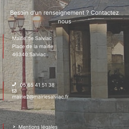
Besoin d'un renseignement ? Contactez
nous
Mairie de Salviac
Place de la mairie
46340 Salviac
05 65 41 51 38
mairie2@mairiesalviac.fr
Mentions légales