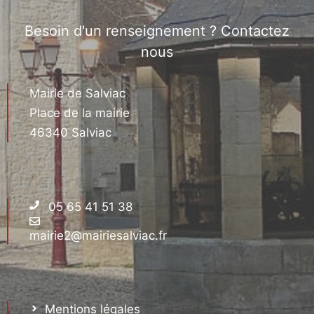
Besoin d'un renseignement ? Contactez
nous
Mairie de Salviac
Place de la mairie
46340 Salviac
05 65 41 51 38
mairie2@mairiesalviac.fr
Mentions légales