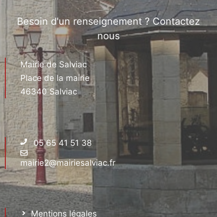
Besoin d'un renseignement ? Contactez
nous
Mairie de Salviac
Place de la mairie
46340 Salviac
05 65 41 51 38
mairie2@mairiesalviac.fr
Mentions légales