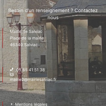
Besoin d'un renseignement ? Contactez
nous
Mairie de Salviac
Place de la mairie
46340 Salviac
05 65 41 51 38
mairie2@mairiesalviac.fr
Mentions légales