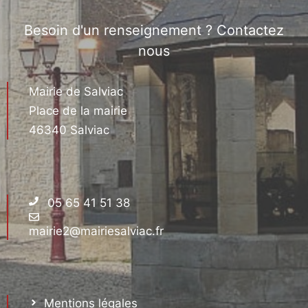
Besoin d'un renseignement ? Contactez
nous
Mairie de Salviac
Place de la mairie
46340 Salviac
05 65 41 51 38
mairie2@mairiesalviac.fr
Mentions légales