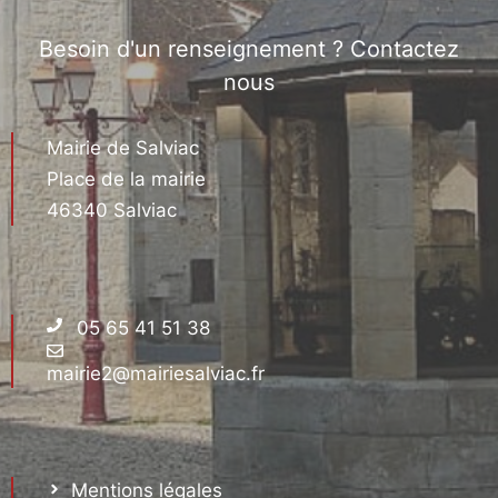
Besoin d'un renseignement ? Contactez
nous
Mairie de Salviac
Place de la mairie
46340 Salviac
05 65 41 51 38
mairie2@mairiesalviac.fr
Mentions légales