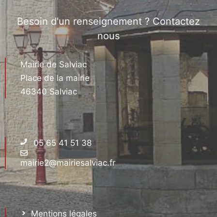
Besoin d'un renseignement ? Contactez
nous
Mairie de Salviac
Place de la mairie
46340 Salviac
05 65 41 51 38
mairie2@mairiesalviac.fr
Mentions légales