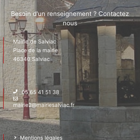
Besoin d'un renseignement ? Contactez
nous
Mairie de Salviac
Place de la mairie
46340 Salviac
05 65 41 51 38
mairie2@mairiesalviac.fr
Mentions légales