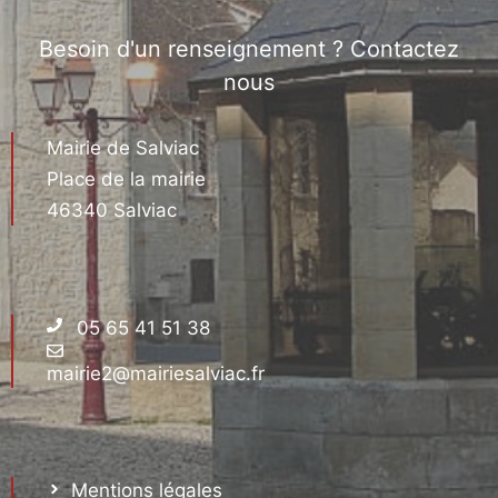
Besoin d'un renseignement ? Contactez
nous
Mairie de Salviac
Place de la mairie
46340 Salviac
05 65 41 51 38
mairie2@mairiesalviac.fr
Mentions légales