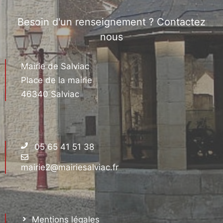
Besoin d'un renseignement ? Contactez
nous
Mairie de Salviac
Place de la mairie
46340 Salviac
05 65 41 51 38
mairie2@mairiesalviac.fr
Mentions légales