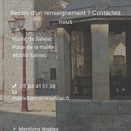
Besoin d'un renseignement ? Contactez
nous
Mairie de Salviac
Place de la mairie
46340 Salviac
05 65 41 51 38
mairie2@mairiesalviac.fr
Mentions légales