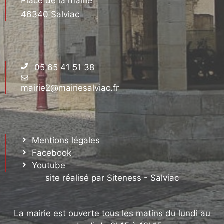
Place de la mairie
46340 Salviac
05 65 41 51 38
mairie2@mairiesalviac.fr
Mentions légales
Facebook
Youtube
site réalisé par Siteness - Salviac
La mairie est ouverte tous les matins du lundi au