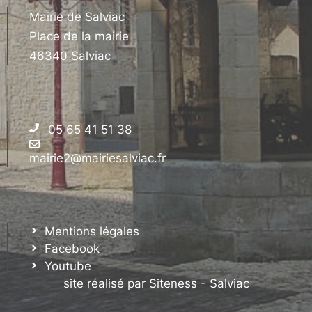
Mairie de Salviac
Place de la mairie
46340 Salviac
05 65 41 51 38
mairie2@mairiesalviac.fr
Mentions légales
Facebook
Youtube
site réalisé par Siteness - Salviac