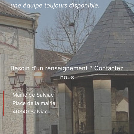
une équipe toujours disponible.
Besoin d'un renseignement ? Contactez
nous
Mairie de Salviac
Place de la mairie
46340 Salviac