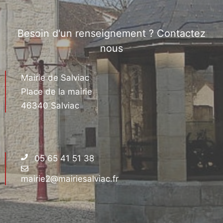
Besoin d'un renseignement ? Contactez
nous
Mairie de Salviac
Place de la mairie
46340 Salviac
05 65 41 51 38
mairie2@mairiesalviac.fr