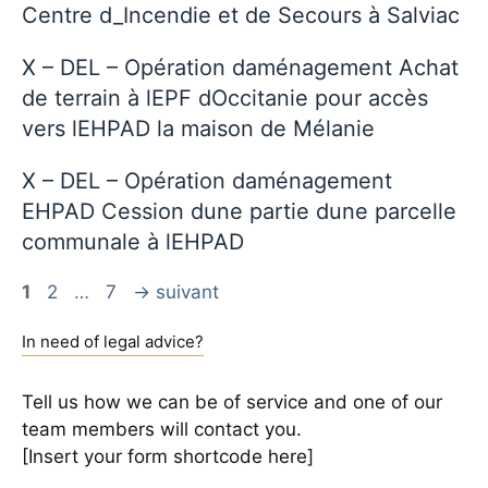
Centre d_Incendie et de Secours à Salviac
X – DEL – Opération daménagement Achat
de terrain à lEPF dOccitanie pour accès
vers lEHPAD la maison de Mélanie
X – DEL – Opération daménagement
EHPAD Cession dune partie dune parcelle
communale à lEHPAD
Page
Page
Page
1
2
…
7
→
suivant
In need of legal advice?
Tell us how we can be of service and one of our
team members will contact you.
[Insert your form shortcode here]